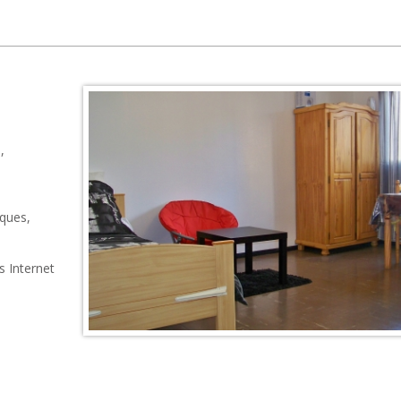
,
iques,
s Internet