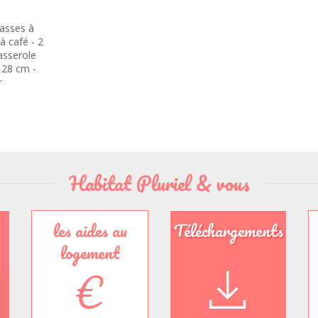
tasses à
à café - 2
casserole
 28 cm -
r
ole - 1
Habitat Pluriel & vous
les aides au
Téléchargements
logement