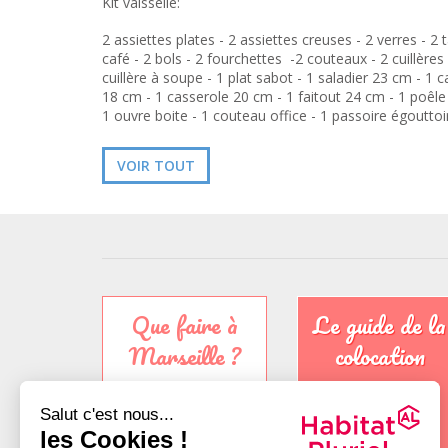
Kit vaisselle:
2 assiettes plates - 2 assiettes creuses - 2 verres - 2 
café - 2 bols - 2 fourchettes -2 couteaux - 2 cuillères 
cuillère à soupe - 1 plat sabot - 1 saladier 23 cm - 1 
18 cm - 1 casserole 20 cm - 1 faitout 24 cm - 1 poêle
1 ouvre boite - 1 couteau office - 1 passoire égouttoi
plastique - 1 planche à découper - 1 couvercle casser
range couvert - 1 égouttoir
VOIR TOUT
Que faire à
Le guide de la
Marseille ?
colocation