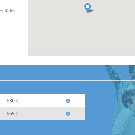
 fériés.
530 €
565 €