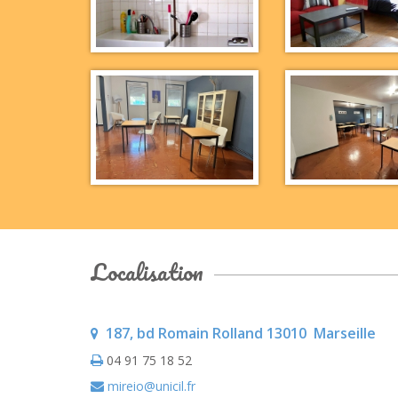
Localisation
187, bd Romain Rolland
13010
Marseille
04 91 75 18 52
mireio@unicil.fr