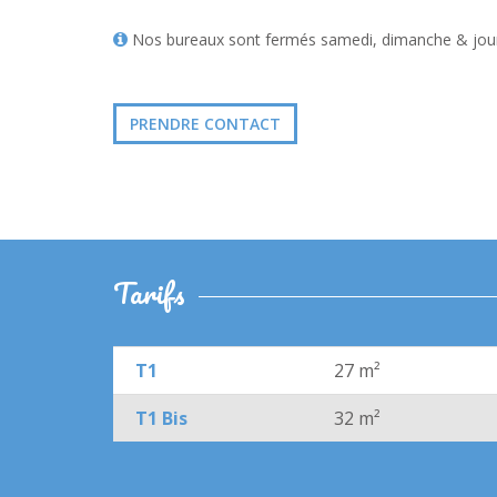
Nos bureaux sont fermés samedi, dimanche & jours
PRENDRE CONTACT
Tarifs
T1
27 m²
T1 Bis
32 m²