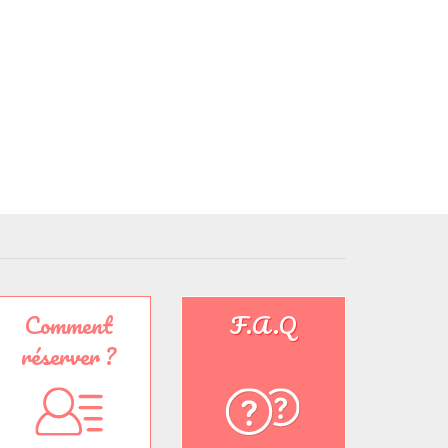
Comment
F.A.Q
réserver ?