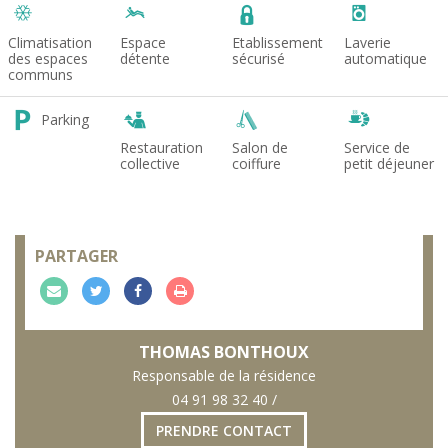
Climatisation
Espace
Etablissement
Laverie
des espaces
détente
sécurisé
automatique
communs
Parking
Restauration
Salon de
Service de
collective
coiffure
petit déjeuner
PARTAGER
P
P
P
I
a
a
a
m
r
r
r
p
THOMAS BONTHOUX
t
t
t
r
Responsable de la résidence
04 91 98 32 40 /
a
a
a
i
g
g
g
m
PRENDRE CONTACT