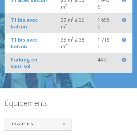
T1 avec balcon
29 m² à 30
1 649
m²
€
T1 bis avec
30 m² à 35
1 696
balcon
m²
€
T1 bis avec
35 m² à 38
1 719
balcon
m²
€
Parking en
44 €
sous-sol
Équipements
T1 & T1 BIS