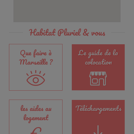
Habitat Pluriel & vous
Que faire à
Le guide de la
Marseille ?
colocation
les aides au
Téléchargements
logement