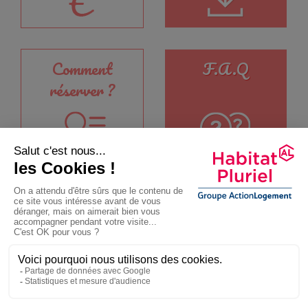
Comment
F.A.Q
réserver ?
A propos
Nos résidences seniors
Nos résidences étudiants
FAQ español
أسئلة وأجوبة العربية
FAQ Senior
Contact
Mentions