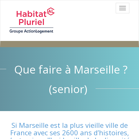
Aller au contenu
T
principal
o
g
g
l
e
n
a
v
i
Que faire à Marseille ?
g
a
t
(senior)
i
o
n
Si Marseille est la plus vieille ville de
France avec ses 2600 ans d’histoires,