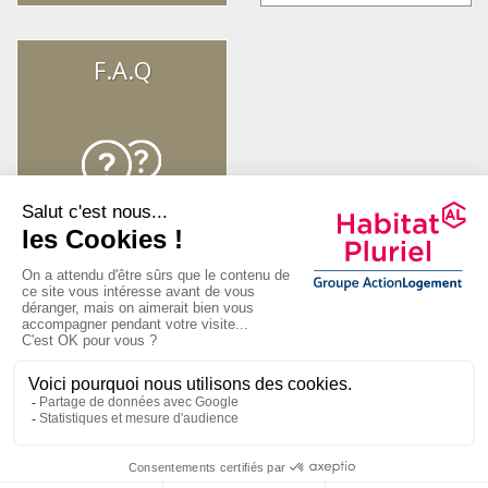
F.A.Q
A propos
Nos résidences seniors
Nos résidences étudiants
FAQ español
أسئلة وأجوبة العربية
FAQ Senior
Contact
Mentions
légales
Plan du site