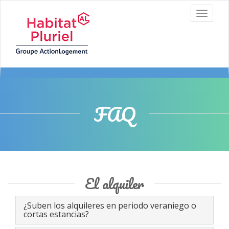
Aller au contenu
T
principal
o
g
g
l
e
n
a
v
i
FAQ
g
a
t
i
o
n
El alquiler
¿Suben los alquileres en periodo veraniego o
cortas estancias?