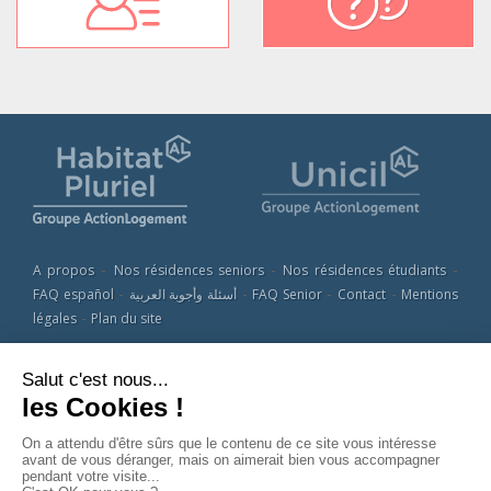
A propos
Nos résidences seniors
Nos résidences étudiants
FAQ español
أسئلة وأجوبة العربية
FAQ Senior
Contact
Mentions
légales
Plan du site
© 2015 HABITAT PLURIEL - Tous droits réservés