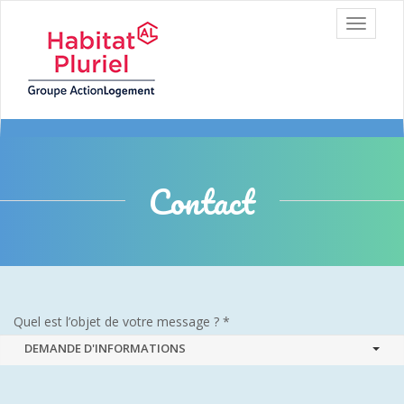
Aller au contenu
T
principal
o
g
g
l
e
n
a
v
i
Contact
g
a
t
i
o
n
Quel est l’objet de votre message ?
C
e
DEMANDE D'INFORMATIONS
c
h